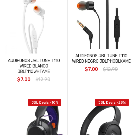
AUDIFONOS JBL TUNE T110
AUDIFONOS JBL TUNE T110
WIRED NEGRO JBLT110BLKAME
WIRED BLANCO
$7.00
$12.90
JBLT110WHTAME
$7.00
$12.90
JBL Deals -10%
JBL Deals -28%