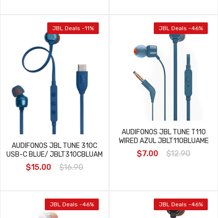
JBL Deals -11%
JBL Deals -46%
AUDIFONOS JBL TUNE T110
WIRED AZUL JBLT110BLUAME
AUDIFONOS JBL TUNE 310C
$7.00
$12.90
USB-C BLUE/ JBLT310CBLUAM
$15.00
$16.90
JBL Deals -46%
JBL Deals -46%