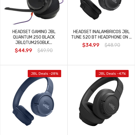
HEADSET GAMING JBL
HEADSET INALAMBRICOS JBL
QUANTUM 250 BLACK
TUNE 520 BT HEADPHONE ON ...
JBLQTUM250BLK...
$34.99
$48.90
$44.99
$49.90
JBL Deals -28%
JBL Deals -47%