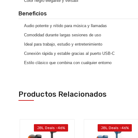
Color negro elegante y versátil
Beneficios
Audio potente y nítido para música y llamadas
Comodidad durante largas sesiones de uso
Ideal para trabajo, estudio y entretenimiento
Conexión rápida y estable gracias al puerto USB-C
Estilo clásico que combina con cualquier entorno
Productos Relacionados
%
JBL Deals -46%
JBL Deals -46%