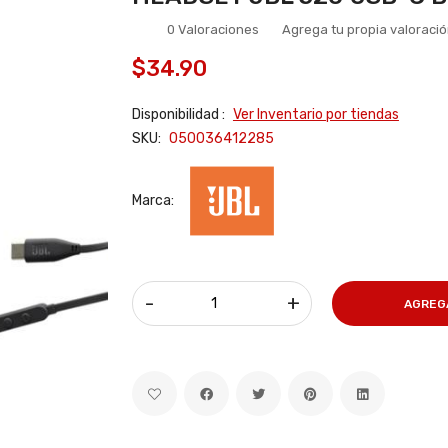
0 Valoraciones
Agrega tu propia valoraci
$34.90
Disponibilidad :
Ver Inventario por tiendas
SKU:
050036412285
Marca:
-
+
AGREG