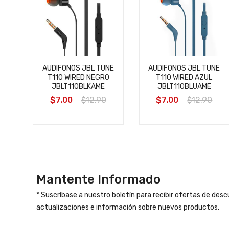
AUDIFONOS JBL TUNE
AUDIFONOS JBL TUNE
ID+
T110 WIRED NEGRO
T110 WIRED AZUL
ELL
JBLT110BLKAME
JBLT110BLUAME
$7.00
$12.90
$7.00
$12.90
0
Mantente Informado
* Suscríbase a nuestro boletín para recibir ofertas de des
actualizaciones e información sobre nuevos productos.