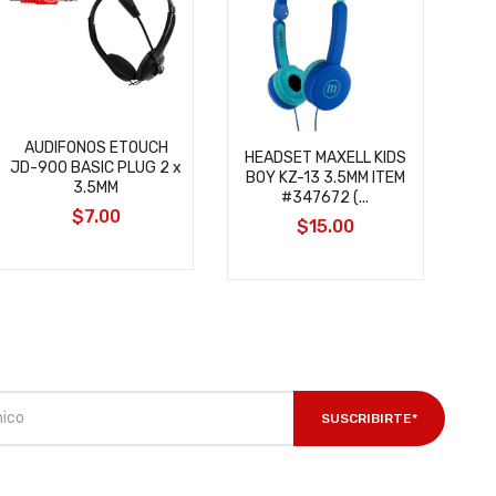
AUDIFONOS ETOUCH
HEADSET MAXELL KIDS
JD-900 BASIC PLUG 2 x
BOY KZ-13 3.5MM ITEM
3.5MM
#347672 (...
$7.00
$15.00
SUSCRIBIRTE*