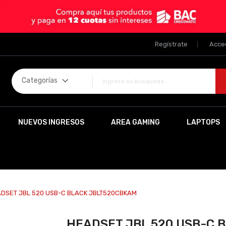
Regístrate
Acce
Categorías
NUEVOS INGRESOS
AREA GAMING
LAPTOPS
DSET JBL 520 USB-C BLACK JBLT520CBKAM
HEADSET JBL 520 USB-C 