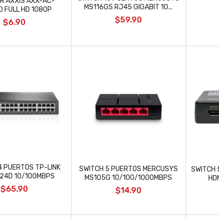
R AXXIS AXX-AC-
MS116GS RJ45 GIGABIT 10...
 FULL HD 1080P
$59.90
$6.90
4 PUERTOS TP-LINK
SWITCH 5 PUERTOS MERCUSYS
SWITCH 
024D 10/100MBPS
MS105G 10/100/1000MBPS
HD
$65.90
$14.90