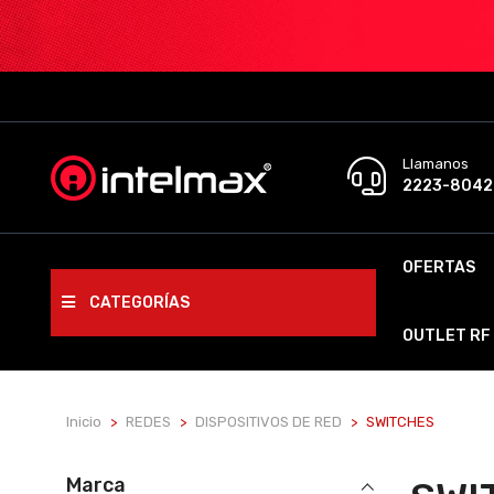
Llamanos
2223-8042
OFERTAS
CATEGORÍAS
OUTLET RF
Inicio
REDES
DISPOSITIVOS DE RED
SWITCHES
Marca