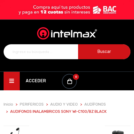
Buscar
0
ACCEDER
Inicio
PERIFERICOS
AUDIO Y VIDEO
AUDÍFONOS
AUDIFONOS INALAMBRICOS SONY WI-C100/BZ BLACK