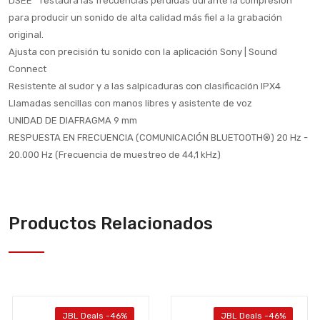
DSEE™ restaura las frecuencias perdidas durante la compresión
para producir un sonido de alta calidad más fiel a la grabación
original.
Ajusta con precisión tu sonido con la aplicación Sony | Sound
Connect
Resistente al sudor y a las salpicaduras con clasificación IPX4
Llamadas sencillas con manos libres y asistente de voz
UNIDAD DE DIAFRAGMA 9 mm
RESPUESTA EN FRECUENCIA (COMUNICACIÓN BLUETOOTH®) 20 Hz -
20.000 Hz (Frecuencia de muestreo de 44,1 kHz)
Productos Relacionados
JBL Deals -46%
JBL Deals -46%