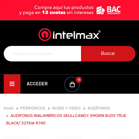
Buscar
0
ACCEDER
Inicio
PERIFERICOS
AUDIO Y VIDEO
AUDÍFONOS
AUDIFONOS INALAMBRICOS SKULLCANDY SMOKIN BUDS TRUE
BLACK/ S2TAW-R740