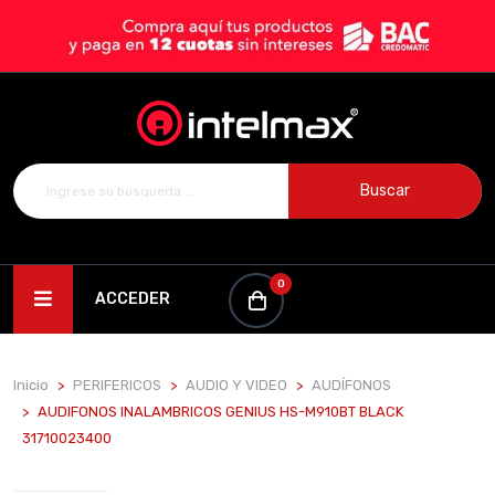
Buscar
0
ACCEDER
Inicio
PERIFERICOS
AUDIO Y VIDEO
AUDÍFONOS
AUDIFONOS INALAMBRICOS GENIUS HS-M910BT BLACK
31710023400