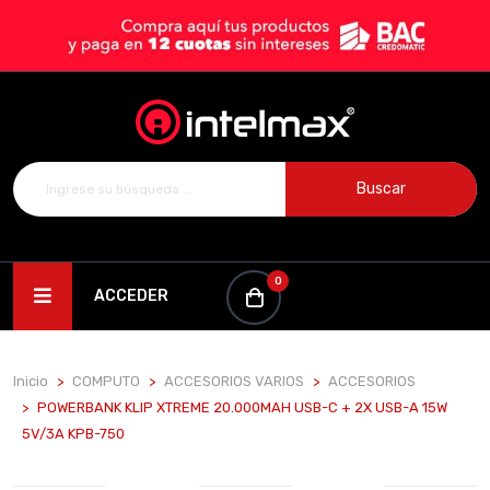
Buscar
0
ACCEDER
Inicio
COMPUTO
ACCESORIOS VARIOS
ACCESORIOS
POWERBANK KLIP XTREME 20.000MAH USB-C + 2X USB-A 15W
5V/3A KPB-750