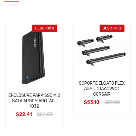
DESC -10%
DESC -10%
SOPORTE ELGATO FLEX
ARM L 10AAC9901
CORSAIR
ENCLOSURE PARA SSD M.2
SATA ARGOM ARG-AC-
$53.10
$59.00
1038
$22.41
$24.90