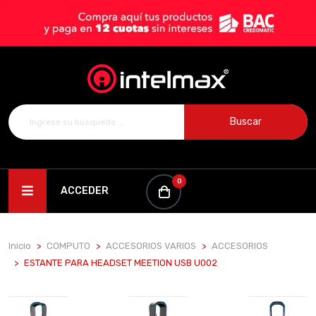
Buscar
0
ACCEDER
Inicio
COMPUTO
ACCESORIOS VARIOS
ACCESORIOS
ESTANTE PARA HEADSET MEETION USB U002