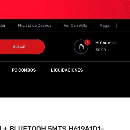
der
Mi Lista de Deseos
Ver Carretilla
Pagar
0
Mi Carretilla
Buscar
$0.00
PC COMBOS
LIQUIDACIONES
FI + BLUETOOH 5MTS H619A1D1-