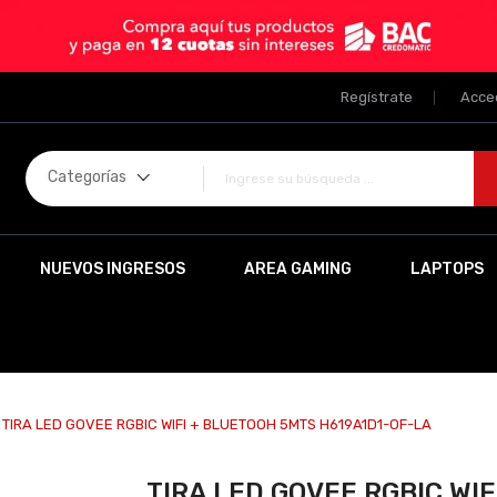
Regístrate
Acce
Categorías
NUEVOS INGRESOS
AREA GAMING
LAPTOPS
TIRA LED GOVEE RGBIC WIFI + BLUETOOH 5MTS H619A1D1-OF-LA
TIRA LED GOVEE RGBIC WI