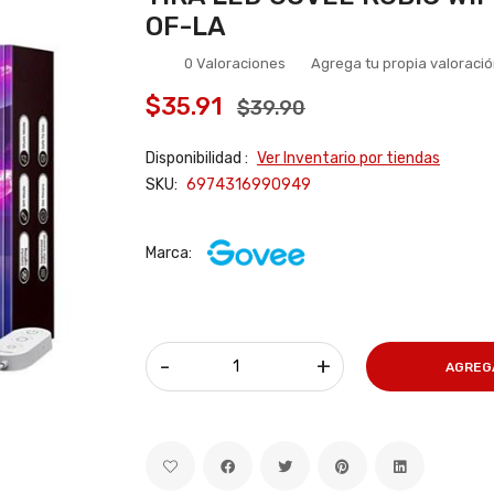
OF-LA
0 Valoraciones
Agrega tu propia valoraci
$35.91
$39.90
Disponibilidad :
Ver Inventario por tiendas
SKU:
6974316990949
Marca:
-
+
AGREG