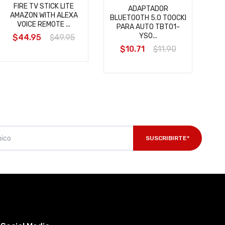
FIRE TV STICK LITE
ADAPTADOR
AMAZON WITH ALEXA
BLUETOOTH 5.0 TOOCKI
VOICE REMOTE ...
PARA AUTO TBT01-
YS0...
$44.95
$49.95
$10.71
$11.90
SUSCRIBIRTE*