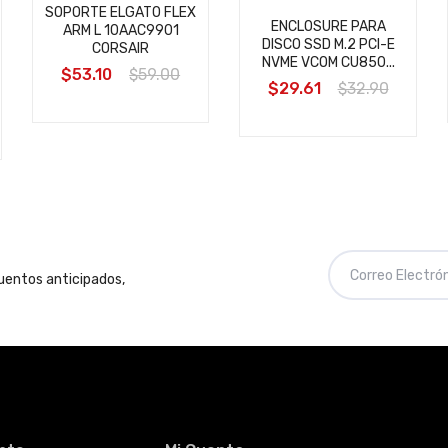
SOPORTE ELGATO FLEX
ENCLOSURE PARA
ARM L 10AAC9901
DISCO SSD M.2 PCI-E
CORSAIR
NVME VCOM CU850...
$53.10
$59.00
$29.61
$32.90
cuentos anticipados,