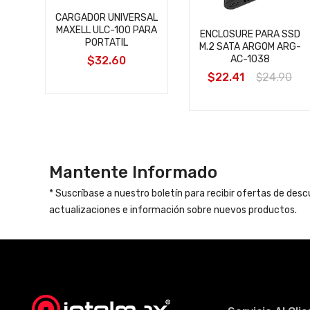
CARGADOR UNIVERSAL
MAXELL ULC-100 PARA
"
ENCLOSURE PARA SSD
PORTATIL
T
M.2 SATA ARGOM ARG-
AC-1038
$32.60
0
$22.41
$24.90
Mantente Informado
* Suscríbase a nuestro boletín para recibir ofertas de des
actualizaciones e información sobre nuevos productos.