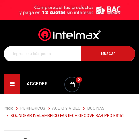
Buscar
0
ACCEDER
Inicio
PERIFERICOS
AUDIO Y VIDEO
BOCINAS
SOUNDBAR INALAMBRICO FANTECH GROOVE BAR PRO BS151