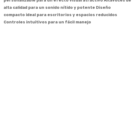
personalizable para un efecto visual atractivo
Altavoces de
alta calidad para un sonido nítido y potente
Diseño
compacto ideal para escritorios y espacios reducidos
Controles intuitivos para un fácil manejo
Valoraciones
Ingresa para dejar tu valoración
Correo Electrónico
**
Contraseña
**
Recordarme
¿Olvidaste tu Contraseña?