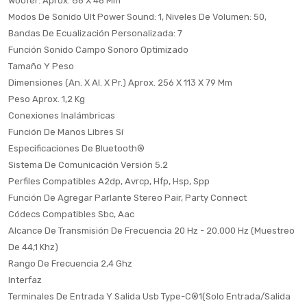
Woofer: Aprox. 86 X 46 Mm
Modos De Sonido Ult Power Sound: 1, Niveles De Volumen: 50,
Bandas De Ecualización Personalizada: 7
Función Sonido Campo Sonoro Optimizado
Tamaño Y Peso
Dimensiones (An. X Al. X Pr.) Aprox. 256 X 113 X 79 Mm
Peso Aprox. 1,2 Kg
Conexiones Inalámbricas
Función De Manos Libres Sí
Especificaciones De Bluetooth®
Sistema De Comunicación Versión 5.2
Perfiles Compatibles A2dp, Avrcp, Hfp, Hsp, Spp
Función De Agregar Parlante Stereo Pair, Party Connect
Códecs Compatibles Sbc, Aac
Alcance De Transmisión De Frecuencia 20 Hz - 20.000 Hz (Muestreo
De 44,1 Khz)
Rango De Frecuencia 2,4 Ghz
Interfaz
Terminales De Entrada Y Salida Usb Type-C®1(Solo Entrada/Salida