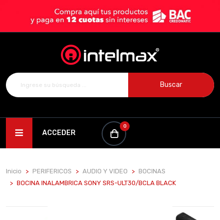
Buscar
0
ACCEDER
Inicio
PERIFERICOS
AUDIO Y VIDEO
BOCINAS
BOCINA INALAMBRICA SONY SRS-ULT30/BCLA BLACK