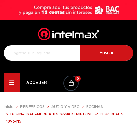
Buscar
0
ACCEDER
Inicio
PERIFERICOS
AUDIO Y VIDEO
BOCINAS
BOCINA INALAMBRICA TRONSMART MIRTUNE C3 PLUS BLACK
1096415