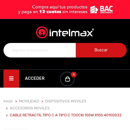
Buscar
0
ACCEDER
Inicio
MOVILIDAD
DISPOSITIVOS MOVILES
ACCESORIOS MOVILES
CABLE RETRACTIL TIPO C A TIPO C TOOCKI 100W X105 40100032