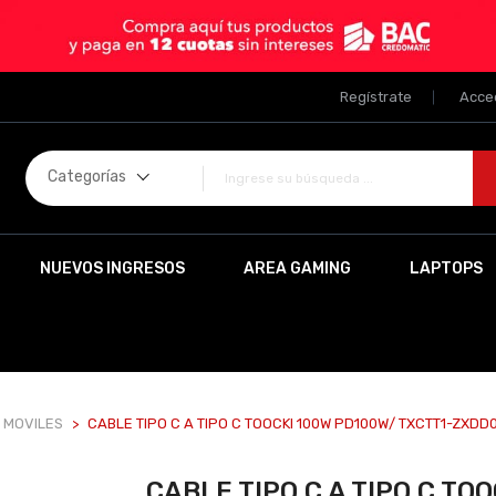
Regístrate
Acce
Categorías
NUEVOS INGRESOS
AREA GAMING
LAPTOPS
 MOVILES
CABLE TIPO C A TIPO C TOOCKI 100W PD100W/ TXCTT1-ZXDD
CABLE TIPO C A TIPO C TO