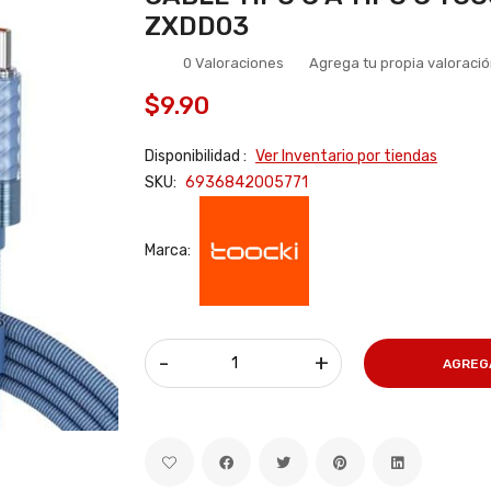
ZXDD03
0 Valoraciones
Agrega tu propia valoraci
$9.90
Disponibilidad :
Ver Inventario por tiendas
SKU:
6936842005771
Marca:
-
+
AGREG