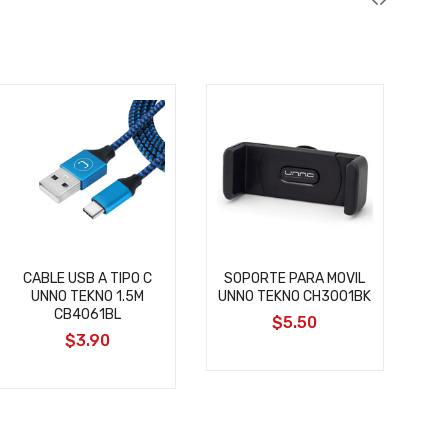
CA
TIP
CABLE USB A TIPO C
SOPORTE PARA MOVIL
UNNO TEKNO 1.5M
UNNO TEKNO CH3001BK
CB4061BL
$5.50
$3.90