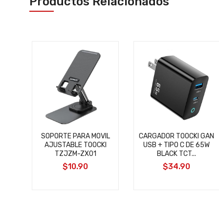
Productos Relacionados
LLA
SOPORTE PARA MOVIL
CARGADOR TOOCKI GAN
O C
AJUSTABLE TOOCKI
USB + TIPO C DE 65W
TZJZM-ZX01
BLACK TCT...
$10.90
$34.90