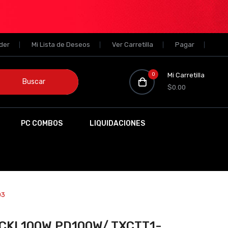
der
Mi Lista de Deseos
Ver Carretilla
Pagar
0
Mi Carretilla
Buscar
$0.00
PC COMBOS
LIQUIDACIONES
03
OCKI 100W PD100W/ TXCTT1-