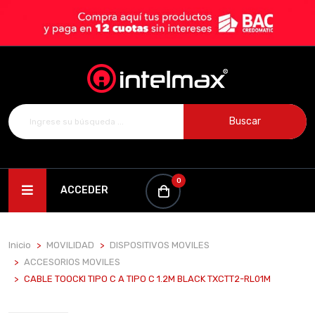
Buscar
0
ACCEDER
Inicio
MOVILIDAD
DISPOSITIVOS MOVILES
ACCESORIOS MOVILES
CABLE TOOCKI TIPO C A TIPO C 1.2M BLACK TXCTT2-RL01M