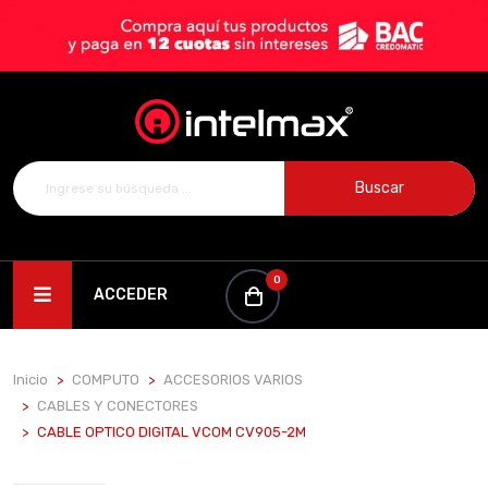
Buscar
0
ACCEDER
Inicio
COMPUTO
ACCESORIOS VARIOS
CABLES Y CONECTORES
CABLE OPTICO DIGITAL VCOM CV905-2M