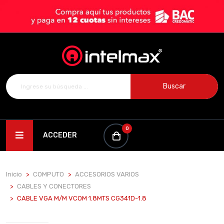
Buscar
0
ACCEDER
Inicio
COMPUTO
ACCESORIOS VARIOS
CABLES Y CONECTORES
CABLE VGA M/M VCOM 1.8MTS CG341D-1.8