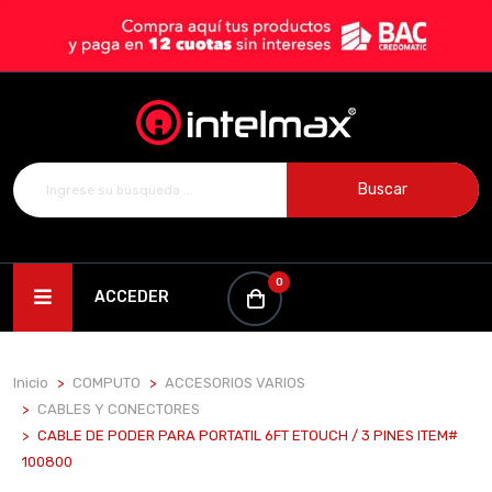
Buscar
0
ACCEDER
Inicio
COMPUTO
ACCESORIOS VARIOS
CABLES Y CONECTORES
CABLE DE PODER PARA PORTATIL 6FT ETOUCH / 3 PINES ITEM#
100800