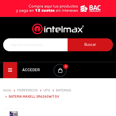
Buscar
0
ACCEDER
Inicio
PERIFERICOS
UPS
BATERIAS
BATERIA MAXELL SR626SW/1.5V