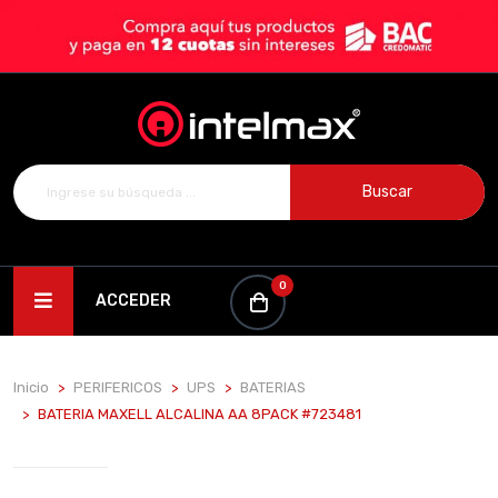
Buscar
0
ACCEDER
Inicio
PERIFERICOS
UPS
BATERIAS
BATERIA MAXELL ALCALINA AA 8PACK #723481