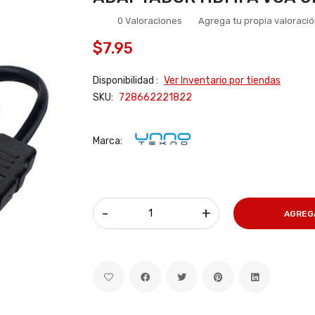
0 Valoraciones
Agrega tu propia valoraci
$7.95
Disponibilidad :
Ver Inventario por tiendas
SKU:
728662221822
Marca:
-
+
AGREG