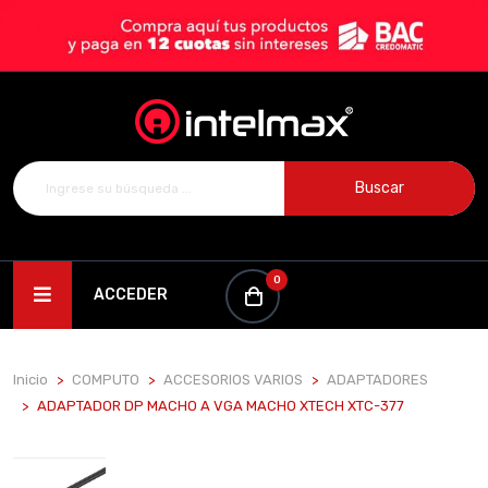
Buscar
0
ACCEDER
Inicio
COMPUTO
ACCESORIOS VARIOS
ADAPTADORES
ADAPTADOR DP MACHO A VGA MACHO XTECH XTC-377