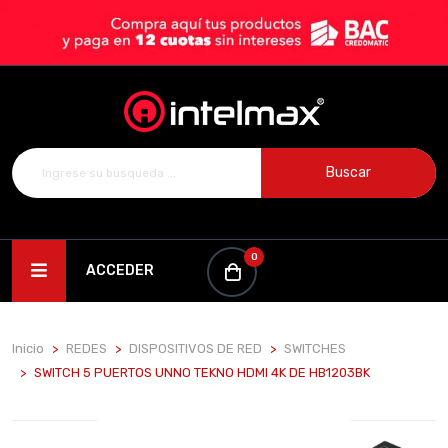
Buscar
0
ACCEDER
Inicio
REDES
DISPOSITIVOS DE RED
SWITCHES
SWITCH 5 PUERTOS UNNO TEKNO HDMI 4K DE HB1203BK