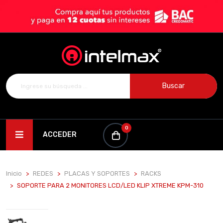
Buscar
0
ACCEDER
Inicio
REDES
PLACAS Y SOPORTES
RACKS
SOPORTE PARA 2 MONITORES LCD/LED KLIP XTREME KPM-310