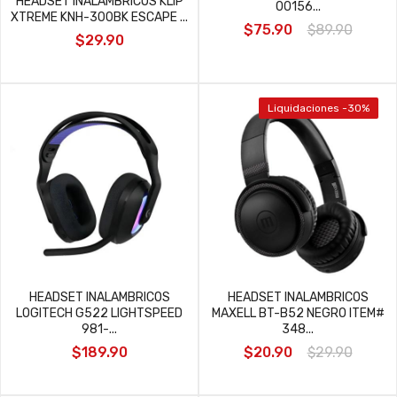
HEADSET INALAMBRICOS KLIP
00156...
XTREME KNH-300BK ESCAPE ...
$75.90
$89.90
$29.90
Liquidaciones -30%
HEADSET INALAMBRICOS
HEADSET INALAMBRICOS
LOGITECH G522 LIGHTSPEED
MAXELL BT-B52 NEGRO ITEM#
981-...
348...
$189.90
$20.90
$29.90