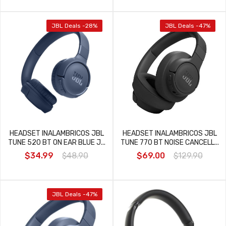
JBL Deals -28%
JBL Deals -47%
HEADSET INALAMBRICOS JBL
HEADSET INALAMBRICOS JBL
TUNE 520 BT ON EAR BLUE J...
TUNE 770 BT NOISE CANCELL...
$34.99
$48.90
$69.00
$129.90
JBL Deals -47%