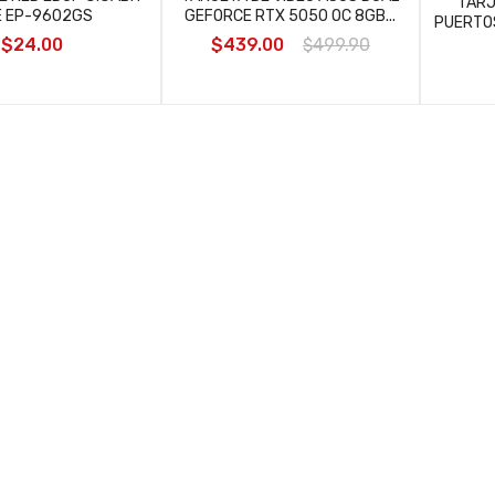
TARJ
E EP-9602GS
GEFORCE RTX 5050 OC 8GB...
PUERTOS
$24.00
$439.00
$499.90