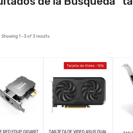
ltados de la Búsqueda "tar
Showing 1 –3 of 3 results
Tarjeta de Video -12%
E RED EDUP GIGABIT
TARJETA DE VIDEO ASUS DUAL