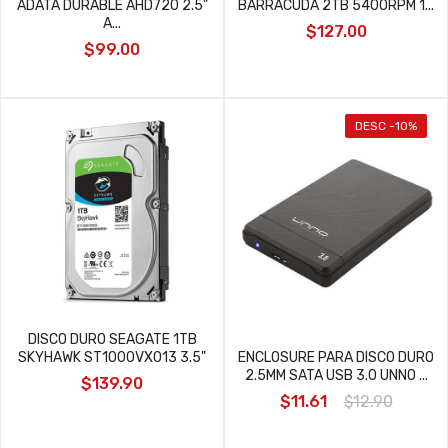
ADATA DURABLE AHD720 2.5"
BARRACUDA 2TB 5400RPM 1...
A...
$127.00
$99.00
DESC -10%
DISCO DURO SEAGATE 1TB
ENCLOSURE PARA DISCO DURO
SKYHAWK ST1000VX013 3.5"
2.5MM SATA USB 3.0 UNNO ...
$139.90
$11.61
$12.90